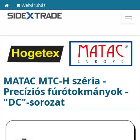
Webáruház
Toggl
navig
MATAC MTC-H széria -
Precíziós fúrótokmányok -
"DC"-sorozat