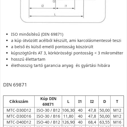
ISO minősítésű (DIN 69871)
a kúp ötvözött acélból készült, ami karcolásmentessé teszi
a belső és külső emelő pontosság köszörült
kúpszögtűrés AT 3, körkörösségi pontosság < 3 mikrométer
hosszú élettartam
élethosszig tartó garancia anyag  és gyártási hibára
DIN 69871
Kúp DIN
Cikkszám
L
I1
I2
D
T
69871
MTC-D30D12
ISO-30 / B12
106,30
40
47,8
50,00
M12
MTC-D30D16
ISO-30 / B16
11,80
40
47,8
50,00
M12
MTC-D40D12
ISO-40 / B12
126,90
40
68,4
63,55
M16