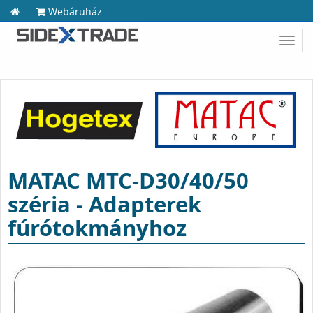
Webáruház
Toggl
navig
MATAC MTC-D30/40/50
széria - Adapterek
fúrótokmányhoz