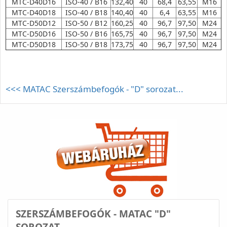
MTC-D40D16
ISO-40 / B16
132,40
40
68,4
63,55
M16
MTC-D40D18
ISO-40 / B18
140,40
40
6,4
63,55
M16
MTC-D50D12
ISO-50 / B12
160,25
40
96,7
97,50
M24
MTC-D50D16
ISO-50 / B16
165,75
40
96,7
97,50
M24
MTC-D50D18
ISO-50 / B18
173,75
40
96,7
97,50
M24
<<< MATAC Szerszámbefogók - "D" sorozat...
SZERSZÁMBEFOGÓK - MATAC "D"