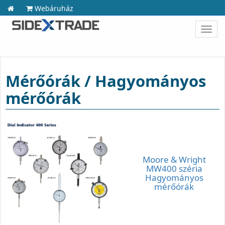
Webáruház
Toggl
navig
Mérőórák / Hagyományos
mérőórák
Moore & Wright
MW400 széria
Hagyományos
mérőórák